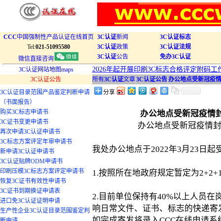
CCC
中国强制性产品认证在线首页
3C认证
新闻
3C认证标志
Tel:
021-51095580
3C认证
政策
3C认证法规
3C认证
公告
免办3C认证
微信直接咨询
2026年起开展印刷3C标志合格评定附码工
3C认证网站地图maps
3C认证公告
所有
3C认证
文章
|
3C认证公告
|
办公地点受新冠疫情封
3C认证目录范围产品鉴定判断申请
分享
（书面报告）
购买3C标志申请书
办公地点受新冠疫情封控
3C证书变更申请书
办公地点受新冠疫情封控
再次申请3C认证申请书
3C标志方案评定年审申请书
我处办公地点于2022年3月23日
新申请3C认证申请书
3C认证贴牌ODM申请书
印刷压模3C标志方案评定申请书
1.按照所在地政府规定暂定为2+2+
恢复3C证书有效性申请书
3C证书到期换证申请表
2.目前单位保持有40%以上人员
进口免3C认证证明申请
响日常文件、证书、标志的快递寄
生产性企业3C认证目录范围鉴定判
如完成寄发将录入CCC在线申请系
断申请