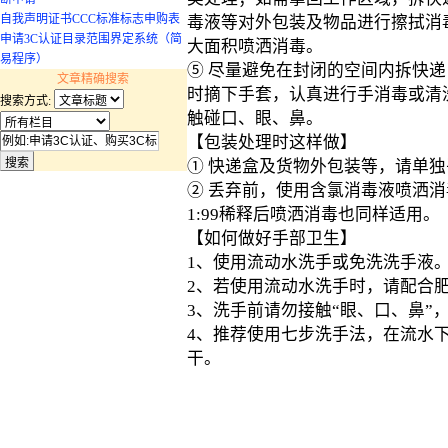
自我声明证书CCC标准标志申购表
毒液等对外包装及物品进行擦拭消
申请3C认证目录范围界定系统（简
大面积喷洒消毒。
易程序）
⑤ 尽量避免在封闭的空间内拆快
文章精确搜索
时摘下手套，认真进行手消毒或清
搜索方式:
触碰口、眼、鼻。
【包装处理时这样做】
① 快递盒及货物外包装等，请单
② 丢弃前，使用含氯消毒液喷洒消
1:99稀释后喷洒消毒也同样适用。
【如何做好手部卫生】
1、使用流动水洗手或免洗洗手液
2、若使用流动水洗手时，请配合
3、洗手前请勿接触“眼、口、鼻”
4、推荐使用七步洗手法，在流水
干。