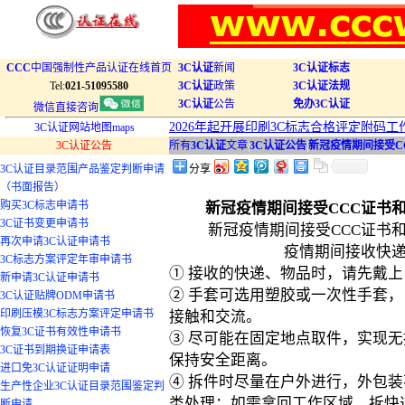
CCC
中国强制性产品认证在线首页
3C认证
新闻
3C认证标志
Tel:
021-51095580
3C认证
政策
3C认证法规
3C认证
公告
免办3C认证
微信直接咨询
2026年起开展印刷3C标志合格评定附码工
3C认证网站地图maps
3C认证公告
所有
3C认证
文章
|
3C认证公告
|
新冠疫情期间接受C
3C认证目录范围产品鉴定判断申请
分享
（书面报告）
购买3C标志申请书
新冠疫情期间接受CCC证书
3C证书变更申请书
新冠疫情期间接受CCC证书
再次申请3C认证申请书
疫情期间接收快
3C标志方案评定年审申请书
① 接收的快递、物品时，请先戴
新申请3C认证申请书
② 手套可选用塑胶或一次性手套
3C认证贴牌ODM申请书
印刷压模3C标志方案评定申请书
接触和交流。
恢复3C证书有效性申请书
③ 尽可能在固定地点取件，实现
3C证书到期换证申请表
保持安全距离。
进口免3C认证证明申请
④ 拆件时尽量在户外进行，外包
生产性企业3C认证目录范围鉴定判
类处理；如需拿回工作区域，拆快
断申请