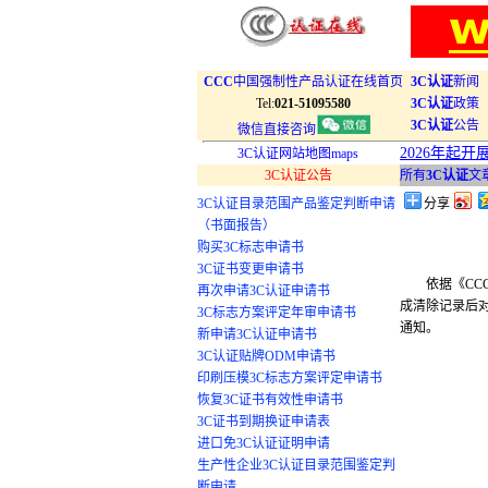
CCC
中国强制性产品认证在线首页
3C认证
新闻
Tel:
021-51095580
3C认证
政策
3C认证
公告
微信直接咨询
2026年起
3C认证网站地图maps
3C认证公告
所有
3C认证
文
3C认证目录范围产品鉴定判断申请
分享
（书面报告）
购买3C标志申请书
3C证书变更申请书
依据《CCC沪
再次申请3C认证申请书
成清除记录后对
3C标志方案评定年审申请书
通知。
新申请3C认证申请书
3C认证贴牌ODM申请书
印刷压模3C标志方案评定申请书
恢复3C证书有效性申请书
3C证书到期换证申请表
进口免3C认证证明申请
生产性企业3C认证目录范围鉴定判
断申请