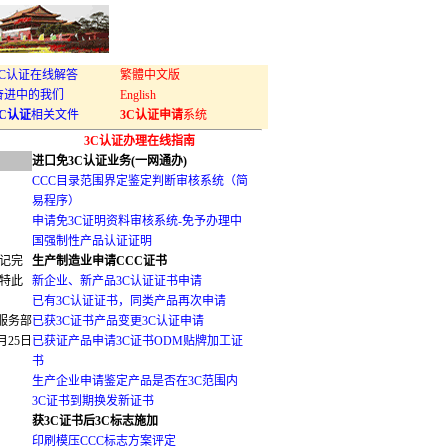
3C认证在线解答
繁體中文版
奋进中的我们
English
3C认证
相关文件
3C认证申请
系统
3C认证办理在线指南
进口免3C认证业务(一网通办)
CCC目录范围界定鉴定判断审核系统（简
易程序）
申请免3C证明资料审核系统-免予办理中
国强制性产品认证证明
登记完
生产制造业申请CCC证书
，特此
新企业、新产品3C认证证书申请
已有3C认证证书，同类产品再次申请
服务部
已获3C证书产品变更3C认证申请
 月25日
已获证产品申请3C证书ODM贴牌加工证
书
生产企业申请鉴定产品是否在3C范围内
3C证书到期换发新证书
获3C证书后3C标志施加
印刷模压CCC标志方案评定