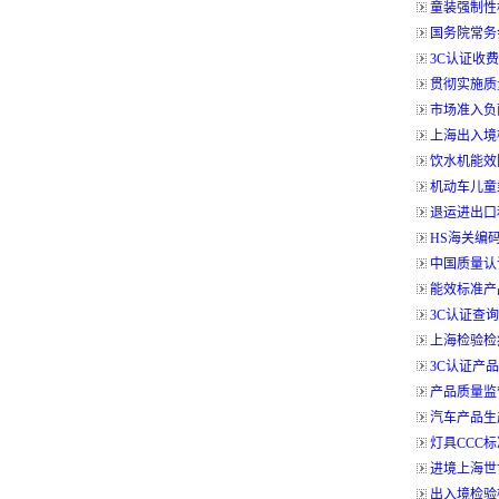
童装强制性
国务院常务
3C认证收
贯彻实施质
市场准入负
上海出入境
饮水机能效限
机动车儿童
退运进出口
HS海关编
中国质量认
能效标准产品执
3C认证查
上海检验检
3C认证产
产品质量监
汽车产品生
灯具CCC标准
进境上海世
出入境检验