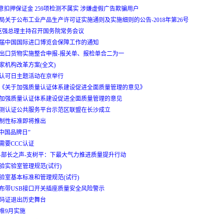
恶意扣押保证金 259项检测不属实 涉嫌虚假广告欺骗用户
局关于公布工业产品生产许可证实施通则及实施细则的公告-2018年第26号
李克强总理主持召开国务院常务会议
届中国国际进口博览会保障工作的通知
出口货物实施整合申报-报关单、报检单合二为一
家机构改革方案(全文)
世界认可日主题活动在京举行
《关于加强质量认证体系建设促进全面质量管理的意见》
加强质量认证体系建设促进全面质量管理的意见
测认证公共服务平台示范区联盟在长沙成立
制性标准即将推出
“中国品牌日”
需要CCC认证
-部长之声-支树平：下最大气力推进质量提升行动
验实验室管理规范(试行)
验室基本标准和管理规范(试行)
布带USB接口开关插座质量安全风险警示
码证退出历史舞台
准9月实施