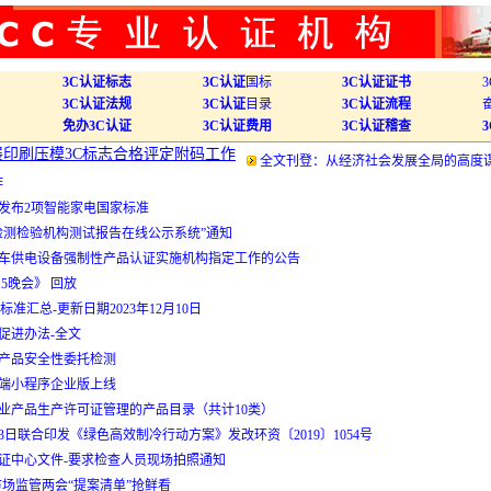
3C认证标志
3C认证
国标
3C认证证书
3C认证法规
3C认证
目录
3C认证流程
免办3C认证
3C认证费用
3C认证稽查
开展印刷压模3C标志合格评定附码工作
全文刊登：从经济社会发展全局的高度
作
发布2项智能家电国家标准
检测检验机构测试报告在线公示系统”通知
车供电设备强制性产品认证实施机构指定工作的公告
.15晚会》 回放
标准汇总-更新日期2023年12月10日
促进办法-全文
产品安全性委托检测
端小程序企业版上线
业产品生产许可证管理的产品目录（共计10类）
13日联合印发《绿色高效制冷行动方案》发改环资〔2019〕1054号
证中心文件-要求检查人员现场拍照通知
市场监管两会“提案清单”抢鲜看