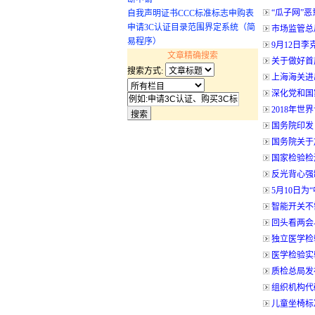
“瓜子网”
自我声明证书CCC标准标志申购表
申请3C认证目录范围界定系统（简
市场监管总
易程序）
9月12日
文章精确搜索
关于做好首
搜索方式:
上海海关进
深化党和国
2018年
国务院印发
国务院关于
国家检验检
反光背心强
5月10日为
智能开关不
回头看两会
独立医学检
医学检验实
质检总局发
组织机构代
儿童坐椅标