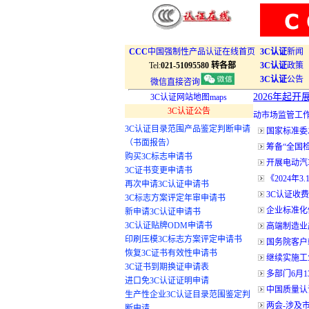
CCC
中国强制性产品认证在线首页
3C认证
新闻
Tel:
021-51095580 转各部
3C认证
政策
3C认证
公告
微信直接咨询
2026年起
3C认证网站地图maps
3C认证公告
动市场监管工
3C认证目录范围产品鉴定判断申请
国家标准委
（书面报告）
筹备“全国
购买3C标志申请书
开展电动汽
3C证书变更申请书
《2024年3
再次申请3C认证申请书
3C认证收费
3C标志方案评定年审申请书
企业标准化
新申请3C认证申请书
3C认证贴牌ODM申请书
高端制造业
印刷压模3C标志方案评定申请书
国务院客户
恢复3C证书有效性申请书
继续实施工
3C证书到期换证申请表
多部门6月
进口免3C认证证明申请
中国质量认
生产性企业3C认证目录范围鉴定判
两会-涉及
断申请