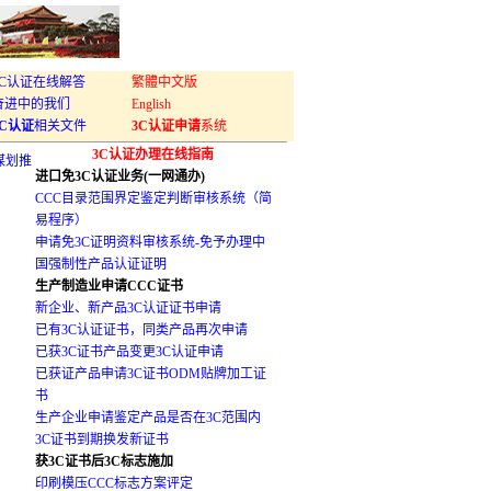
3C认证在线解答
繁體中文版
奋进中的我们
English
3C认证
相关文件
3C认证申请
系统
3C认证办理在线指南
谋划推
进口免3C认证业务(一网通办)
CCC目录范围界定鉴定判断审核系统（简
易程序）
申请免3C证明资料审核系统-免予办理中
国强制性产品认证证明
生产制造业申请CCC证书
新企业、新产品3C认证证书申请
已有3C认证证书，同类产品再次申请
已获3C证书产品变更3C认证申请
已获证产品申请3C证书ODM贴牌加工证
书
生产企业申请鉴定产品是否在3C范围内
3C证书到期换发新证书
获3C证书后3C标志施加
印刷模压CCC标志方案评定