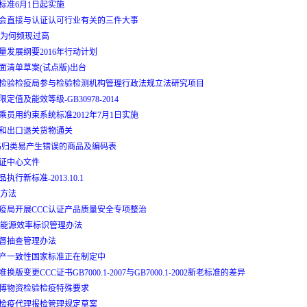
标准6月1日起实施
会直接与认证认可行业有关的三件大事
费为何频现过高
量发展纲要2016年行动计划
面清单草案(试点版)出台
检验检疫局参与检验检测机构管理行政法规立法研究项目
定值及能效等级-GB30978-2014
乘员用约束系统标准2012年7月1日实施
和出口退关货物通关
码归类易产生错误的商品及编码表
证中心文件
行新标准-2013.10.1
询方法
疫局开展CCC认证产品质量安全专项整治
品能源效率标识管理办法
督抽查管理办法
产一致性国家标准正在制定中
换版变更CCC证书GB7000.1-2007与GB7000.1-2002新老标准的差异
博物资检验检疫特殊要求
检疫代理报检管理规定草案