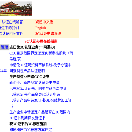
3C认证在线解答
繁體中文版
奋进中的我们
English
3C认证
相关文件
3C认证申请
系统
3C认证办理在线指南
）管理
进口免3C认证业务(一网通办)
CCC目录范围界定鉴定判断审核系统（简
易程序）
申请免3C证明资料审核系统-免予办理中
24年
国强制性产品认证证明
生产制造业申请CCC证书
新企业、新产品3C认证证书申请
已有3C认证证书，同类产品再次申请
已获3C证书产品变更3C认证申请
已获证产品申请3C证书ODM贴牌加工证
书
生产企业申请鉴定产品是否在3C范围内
3C证书到期换发新证书
获3C证书后3C标志施加
印刷模压CCC标志方案评定