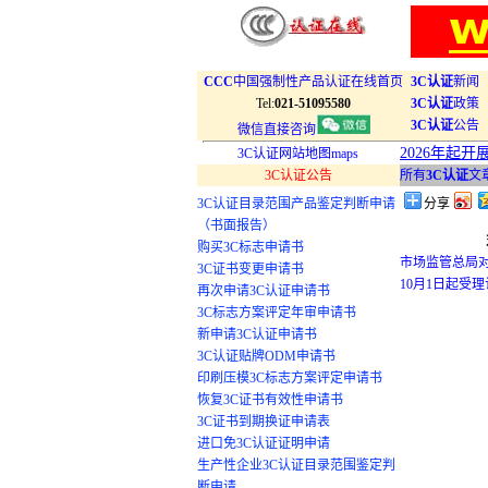
CCC
中国强制性产品认证在线首页
3C认证
新闻
Tel:
021-51095580
3C认证
政策
3C认证
公告
微信直接咨询
2026年起
3C认证网站地图maps
3C认证公告
所有
3C认证
文
3C认证目录范围产品鉴定判断申请
分享
（书面报告）
购买3C标志申请书
市场监管总局对
3C证书变更申请书
10月1日起受理
再次申请3C认证申请书
3C标志方案评定年审申请书
新申请3C认证申请书
3C认证贴牌ODM申请书
印刷压模3C标志方案评定申请书
恢复3C证书有效性申请书
3C证书到期换证申请表
进口免3C认证证明申请
生产性企业3C认证目录范围鉴定判
断申请