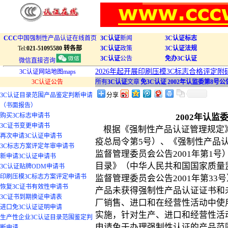
CCC
中国强制性产品认证在线首页
3C认证
新闻
3C认证标志
Tel:
021-51095580 转各部
3C认证
政策
3C认证法规
3C认证
公告
免办3C认证
微信直接咨询
2026年起开展印刷压模3C标志合格评定附
3C认证网站地图maps
3C认证公告
所有
3C认证
文章
|
免3C认证
|
2002年认监委第8号公
3C认证目录范围产品鉴定判断申请
分享
（书面报告）
购买3C标志申请书
2002年认监
3C证书变更申请书
根据《强制性产品认证管理规定
再次申请3C认证申请书
疫总局令第5号）、《强制性产品
3C标志方案评定年审申请书
监督管理委员会公告2001年第1
新申请3C认证申请书
目录》（中华人民共和国国家质量
3C认证贴牌ODM申请书
印刷压模3C标志方案评定申请书
监督管理委员会公告2001年第33号
恢复3C证书有效性申请书
产品未获得强制性产品认证证书和
3C证书到期换证申请表
厂销售、进口和在经营性活动中使
进口免3C认证证明申请
实施，针对生产、进口和经营性活
生产性企业3C认证目录范围鉴定判
申请免于办理强制性认证的产品范
断申请