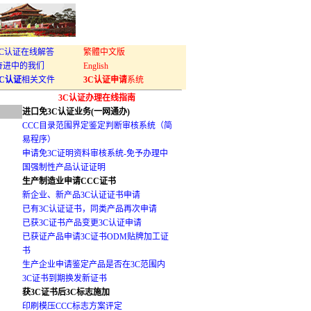
3C认证在线解答
繁體中文版
奋进中的我们
English
3C认证
相关文件
3C认证申请
系统
3C认证办理在线指南
进口免3C认证业务(一网通办)
CCC目录范围界定鉴定判断审核系统（简
易程序）
申请免3C证明资料审核系统-免予办理中
国强制性产品认证证明
生产制造业申请CCC证书
新企业、新产品3C认证证书申请
已有3C认证证书，同类产品再次申请
已获3C证书产品变更3C认证申请
已获证产品申请3C证书ODM贴牌加工证
书
生产企业申请鉴定产品是否在3C范围内
3C证书到期换发新证书
获3C证书后3C标志施加
印刷模压CCC标志方案评定