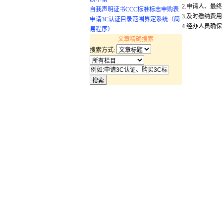
2.申请人、
自我声明证书CCC标准标志申购表
3.及时缴纳费
申请3C认证目录范围界定系统（简
4.经办人员
易程序）
文章精确搜索
搜索方式: