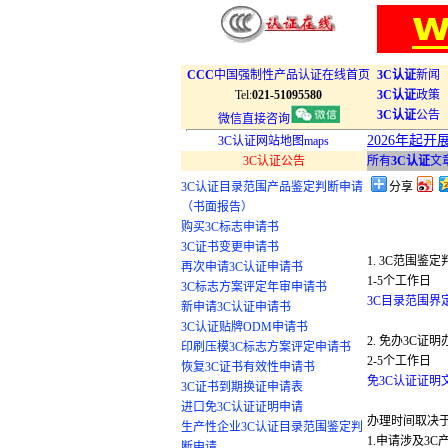
CCC
中国强制性产品认证在线首页
3C认证
新闻
Tel:
021-51095580
3C认证
政策
3C认证
公告
微信直接咨询
2026年起
3C认证网站地图maps
3C认证公告
所有
3C认证
文
3C认证目录范围产品鉴定判断申请
分享
（书面报告）
购买3C标志申请书
3C证书变更申请书
1. 3C范围鉴
再次申请3C认证申请书
1-5个工作日
3C标志方案评定年审申请书
3C目录范围界
新申请3C认证申请书
3C认证贴牌ODM申请书
2. 免办3C证
印刷压模3C标志方案评定申请书
2-5个工作日
恢复3C证书有效性申请书
免3C认证证明
3C证书到期换证申请表
进口免3C认证证明申请
办理时间取决
生产性企业3C认证目录范围鉴定判
1.申请涉及3
断申请