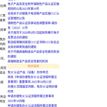
电子产品及安全附件强制性产品认证实施
按比例
规则的公告2023年第10号
总局关于对锂离子电池等产品实施CCC认
CC免
证管理的公告
查表
强制性产品认证目录动态调整清单-国办
发〔2022〕31号
相关单
关于我司于2020年6月1日起财务推行电子
发票试点的通知
C免办
新冠疫情期间接受CCC证书和CCC标志企
内的
业拆封邮寄快递的通知
相关
关于开展高端制造业产品安全性委托检测
的通知
情况，
高端制造业产品安全性委托检测
相关链接
是否完
免3C认证产品（设备）封存样式
否合
修改《申请办理免办3C认证流程所需注
意事项》重要事项-2025年10月21日
法规
办理3C范围鉴定判断、免办3C证明办理
时效
申请办理免3C认证流程所需注意事项
便利企
2025年10月版
所在
申请办理免办3C认证流程所需注意事项