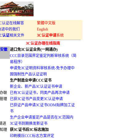
3C认证在线解答
繁體中文版
奋进中的我们
English
3C认证
相关文件
3C认证申请
系统
3C认证办理在线指南
、安徽
进口免3C认证业务(一网通办)
CCC目录范围界定鉴定判断审核系统（简
易程序）
申请免3C证明资料审核系统-免予办理中
国强制性产品认证证明
生产制造业申请CCC证书
新企业、新产品3C认证证书申请
办联
已有3C认证证书，同类产品再次申请
管理
已获3C证书产品变更3C认证申请
已获证产品申请3C证书ODM贴牌加工证
书
生产企业申请鉴定产品是否在3C范围内
请进
3C证书到期换发新证书
知理
获3C证书后3C标志施加
印刷模压CCC标志方案评定