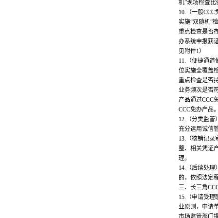
机”现场检查
10.（一般C
实施“双随机”
重点检查是否存
办系统申报获
见附件1）
11.（便捷通
位实施全覆盖
重点检查是否持
业务频次是否
产品通过CC
CCC免办产品
12.（分类监
充分运用诚信
13.（核销
整、相关凭证
理。
14.（后续
的，依照法定
三、长三角CC
15.（申请
业原则，申请
市场监管部门