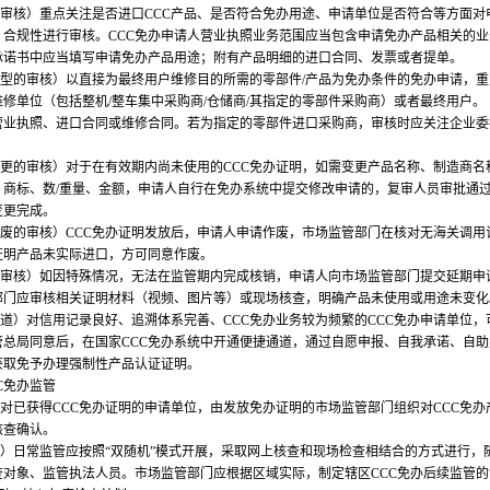
的审核）重点关注是否进口CCC产品、是否符合免办用途、申请单位是否符合等方面对
、合规性进行审核。CCC免办申请人营业执照业务范围应当包含申请免办产品相关的业
承诺书中应当填写申请免办产品用途；附有产品明细的进口合同、发票或者提单。
类型的审核）以直接为最终用户维修目的所需的零部件/产品为免办条件的免办申请，
修单位（包括整机/整车集中采购商/仓储商/其指定的零部件采购商）或者最终用户。
营业执照、进口合同或维修合同。若为指定的零部件进口采购商，审核时应关注企业委
变更的审核）对于在有效期内尚未使用的CCC免办证明，如需变更产品名称、制造商名
、商标、数/重量、金额，申请人自行在免办系统中提交修改申请的，复审人员审批通
变更完成。
作废的审核）CCC免办证明发放后，申请人申请作废，市场监管部门在核对无海关调用
证明产品未实际进口，方可同意作废。
期的审核）如因特殊情况，无法在监管期内完成核销，申请人向市场监管部门提交延期申
部门应审核相关证明材料（视频、图片等）或现场核查，明确产品未使用或用途未变化
通道）对信用记录良好、追溯体系完善、CCC免办业务较为频繁的CCC免办申请单位，
管总局同意后，在国家CCC免办系统中开通便捷通道，通过自愿申报、自我承诺、自助
获取免予办理强制性产品认证证明。
C免办监管
）对已获得CCC免办证明的申请单位，由发放免办证明的市场监管部门组织对CCC免办
核查确认。
管）日常监管应按照“双随机”模式开展，采取网上核查和现场检查相结合的方式进行，
查对象、监管执法人员。市场监管部门应根据区域实际，制定辖区CCC免办后续监管的