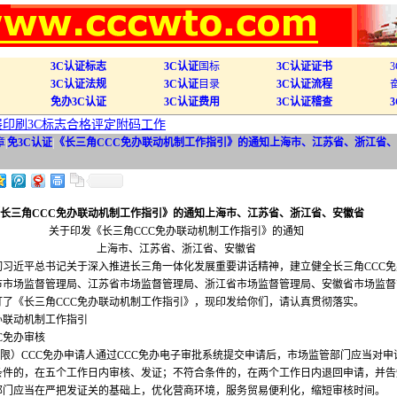
3C认证标志
3C认证
国标
3C认证证书
3C认证法规
3C认证
目录
3C认证流程
免办3C认证
3C认证费用
3C认证稽查
开展印刷3C标志合格评定附码工作
章
|
免3C认证
|
《长三角CCC免办联动机制工作指引》的通知上海市、江苏省、浙江省
长三角CCC免办联动机制工作指引》的通知上海市、江苏省、浙江省、安徽省
关于印发《长三角CCC免办联动机制工作指引》的通知
上海市、江苏省、浙江省、安徽省
彻习近平总书记关于深入推进长三角一体化发展重要讲话精神，建立健全长三角CCC免
市市场监督管理局、江苏省市场监督管理局、浙江省市场监督管理局、安徽省市场监督
订了《长三角CCC免办联动机制工作指引》，现印发给你们，请认真贯彻落实。
办联动机制工作指引
C免办审核
时限）CCC免办申请人通过CCC免办电子审批系统提交申请后，市场监管部门应当对申
条件的，在五个工作日内审核、发证；不符合条件的，在两个工作日内退回申请，并告
部门应当在严把发证关的基础上，优化营商环境，服务贸易便利化，缩短审核时间。