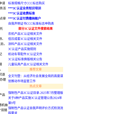
申请
标准规格尺寸CCC标志购买
务活
***3C认证业务知识培训
***3C认证收费标准
重点审
***3C认证付费缴纳账户
自我声明证书CCC标准标志申购表
托
部分3C认证文件搜索结果
农机产品3C认证相关文件
称、
低压成套3C认证相关文件
过后，
涂料产品3C认证相关文件
3C认证产品实施规则
记
机动车零配件3C认证文件
3C认证标准换版相关公告
请
儿童玩具产品3C认证相关文件
。
推荐文章
可逐
全文刊登：从经济社会发展全局的高度谋
办理
划推动市场监管工作
热点文章
强制性产品3C认证目录-2025年7月整理版
产品
关于8种产品实施3C认证管理公告2024年
第9号
随机抽
强制性产品认证自我声明评价方式检测流
“双随
程要求