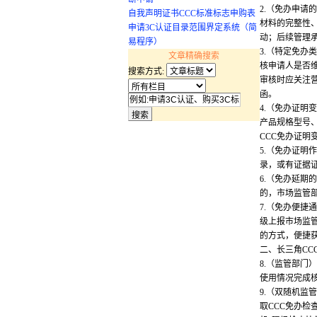
2.（免办申请
自我声明证书CCC标准标志申购表
材料的完整性
申请3C认证目录范围界定系统（简
动；后续管理
易程序）
3.（特定免办
文章精确搜索
核申请人是否维
搜索方式:
审核时应关注
函。
4.（免办证明
产品规格型号
CCC免办证明
5.（免办证明
录，或有证据
6.（免办延
的，市场监管
7.（免办便捷
级上报市场监
的方式，便捷
二、长三角CC
8.（监管部门
使用情况完成
9.（双随机监
取CCC免办检