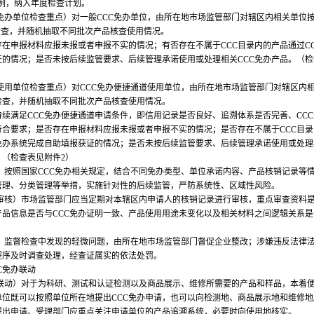
比例，纳入年度检查计划。
CC免办单位检查重点）对一般CCC免办单位，由所在地市场监管部门对辖区内相关单位
检查，并随机抽取不同批次产品核查使用情况。
在申报材料应报未报或者申报不实的情况；有否存在不属于CCC目录内的产品通过C
证的情况；是否未按后续监管要求、后续管理承诺使用或处理相关CCC免办产品。（检
道使用单位检查重点）对CCC免办便捷通道使用单位，由所在地市场监管部门对辖区内
检查，并随机抽取不同批次产品核查使用情况。
续满足CCC免办便捷通道申请条件，即信用记录是否良好、追溯体系是否完善、CC
符合要求；是否存在申报材料应报未报或者申报不实的情况；是否存在不属于CCC目录
C免办系统完成自助填报获证的情况；是否未按后续监管要求、后续管理承诺使用或处理
。（检查表见附件2）
管）按照国家CCC免办相关规定，结合不同免办类型、单位承诺内容、产品核销记录等
管理、分类管理等举措，实施针对性的后续监管，严防系统性、区域性风险。
记录审核）市场监管部门应当定期对本辖区内申请人的核销记录进行审核，重点审查资料
产品信息是否与CCC免办证明一致、产品使用用途未变化以及相关材料之间逻辑关系是
处理）监督检查中发现的轻微问题，由所在地市场监管部门督促企业整改；涉嫌违反法律
程序及时调查处理，经查证属实的依法处罚。
C免办联动
受理联动）对于为科研、测试和认证检测以及商品展示、维修所需要的产品和样品，本着
单位既可以按照单位所在地提出CCC免办申请，也可以向检测地、商品展示地和维修地
提出申请。受理部门应重点关注申请单位的产品追溯系统，必要时向使用地核实。