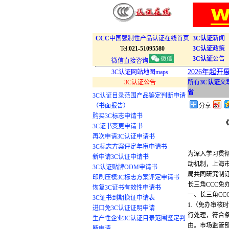
CCC
中国强制性产品认证在线首页
3C认证
新闻
Tel:
021-51095580
3C认证
政策
3C认证
公告
微信直接咨询
2026年起
3C认证网站地图maps
3C认证公告
所有
3C认证
文
省
3C认证目录范围产品鉴定判断申请
（书面报告）
分享
购买3C标志申请书
《
3C证书变更申请书
再次申请3C认证申请书
3C标志方案评定年审申请书
为深入学习贯
新申请3C认证申请书
动机制，上海
3C认证贴牌ODM申请书
局共同研究制
印刷压模3C标志方案评定申请书
长三角CCC免
恢复3C证书有效性申请书
一、长三角CC
3C证书到期换证申请表
1.（免办审核
进口免3C认证证明申请
行处理，符合
生产性企业3C认证目录范围鉴定判
由。市场监管
断申请