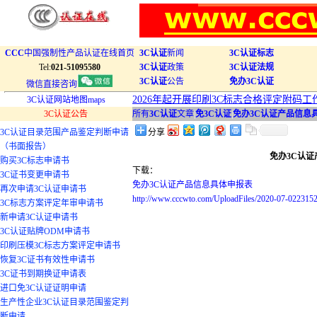
CCC
中国强制性产品认证在线首页
3C认证
新闻
3C认证标志
Tel:
021-51095580
3C认证
政策
3C认证法规
3C认证
公告
免办3C认证
微信直接咨询
2026年起开展印刷3C标志合格评定附码工
3C认证网站地图maps
3C认证公告
所有
3C认证
文章
|
免3C认证
|
免办3C认证产品信息
3C认证目录范围产品鉴定判断申请
分享
（书面报告）
免办3C认
购买3C标志申请书
下载：
3C证书变更申请书
免办3C认证产品信息具体申报表
再次申请3C认证申请书
http://www.cccwto.com/UploadFiles/2020-
3C标志方案评定年审申请书
新申请3C认证申请书
3C认证贴牌ODM申请书
印刷压模3C标志方案评定申请书
恢复3C证书有效性申请书
3C证书到期换证申请表
进口免3C认证证明申请
生产性企业3C认证目录范围鉴定判
断申请