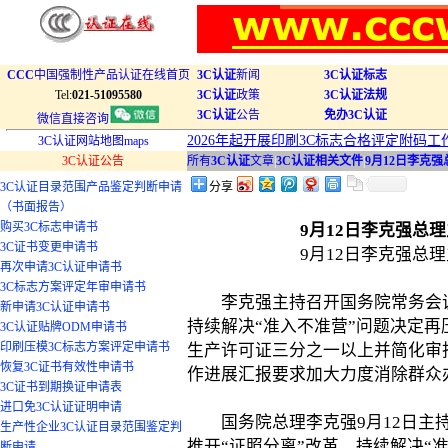
CCC
中国强制性产品认证在线首页
3C认证
新闻
3C认证标志
Tel:
021-51095580
3C认证
政策
3C认证法规
3C认证
公告
免办3C认证
微信直接咨询
2026年起开展印刷3C标志合格评定附码工
3C认证网站地图maps
3C认证公告
所有
3C认证
文章
|
3C认证相关文件
|
9月12日李克
3C认证目录范围产品鉴定判断申请
分享
（书面报告）
购买3C标志申请书
9月12日李克强总
3C证书变更申请书
9月12日李克强总
再次申请3C认证申请书
3C标志方案评定年审申请书
李克强主持召开国务院常务会议
新申请3C认证申请书
持续解决“准入不准营”问题决定再
3C认证贴牌ODM申请书
印刷压模3C标志方案评定申请书
生产许可证三分之一以上并简化审
恢复3C证书有效性申请书
作进展汇报要求加大力度消除群众
3C证书到期换证申请表
进口免3C认证证明申请
国务院总理李克强9月12日主持
生产性企业3C认证目录范围鉴定判
推开“证照分离”改革，持续解决“
断申请