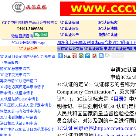
CCC
中国强制性产品认证在线首页
3C认证
新闻
3C认证标志
Tel:
021-51095580
3C认证
政策
3C认证法规
3C认证
公告
免办3C认证
微信直接咨询
2026年起开展印刷3C标志合格评定附码工
3C认证网站地图maps
3C认证公告
所有
3C认证
文章
|
3C认证政策
|
申请3C认证证书新
3C认证目录范围产品鉴定判断申请
分享
（书面报告）
购买3C标志申请书
申请3C认
3C证书变更申请书
申请3C认
再次申请3C认证申请书
3C认证的定义：认证标志的名称为“中
3C标志方案评定年审申请书
Compulsory Certification
新申请3C认证申请书
证”。)，3C认证标志是《
目录
》中
3C认证贴牌ODM申请书
印刷压模3C标志方案评定申请书
明标记。中国强制认证(3C认证)是
恢复3C证书有效性申请书
人民共和国国家质量监督检验检疫
3C证书到期换证申请表
员会制定，对涉及到的产品进行国
进口免3C认证证明申请
3C认证目录范围
,
http://cccwto.com
生产性企业3C认证目录范围鉴定判
3C认证申请流程,
http://cccwto.com/
断申请