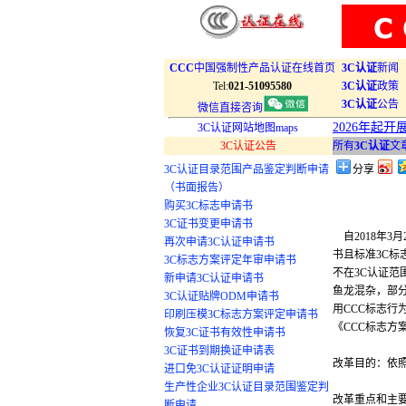
CCC
中国强制性产品认证在线首页
3C认证
新闻
Tel:
021-51095580
3C认证
政策
3C认证
公告
微信直接咨询
2026年起
3C认证网站地图maps
3C认证公告
所有
3C认证
文
3C认证目录范围产品鉴定判断申请
分享
（书面报告）
购买3C标志申请书
3C证书变更申请书
自2018年3
再次申请3C认证申请书
书且标准3C
3C标志方案评定年审申请书
不在3C认证范
新申请3C认证申请书
鱼龙混杂，部
3C认证贴牌ODM申请书
用CCC标志
印刷压模3C标志方案评定申请书
《CCC标志方
恢复3C证书有效性申请书
3C证书到期换证申请表
改革目的：依
进口免3C认证证明申请
生产性企业3C认证目录范围鉴定判
改革重点和主
断申请