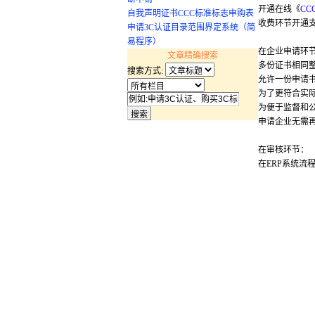
开通在线《
C
自我声明证书CCC标准标志申购表
收费环节开通
申请3C认证目录范围界定系统（简
易程序）
在企业申请环
文章精确搜索
多份证书相同
搜索方式:
允许一份申请
为了更符合实
为便于监督和
申请企业无需
在审核环节：
在ERP系统流