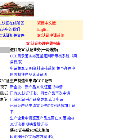
3C认证在线解答
繁體中文版
奋进中的我们
English
3C认证
相关文件
3C认证申请
系统
3C认证办理在线指南
进口免3C认证业务(一网通办)
CCC目录范围界定鉴定判断审核系统（简
易程序）
申请免3C证明资料审核系统-免予办理中
国强制性产品认证证明
3C证
生产制造业申请CCC证书
出现了
新企业、新产品3C认证证书申请
用形式
已有3C认证证书，同类产品再次申请
确使
已获3C证书产品变更3C认证申请
已获证产品申请3C证书ODM贴牌加工证
书
生产企业申请鉴定产品是否在3C范围内
3C证书到期换发新证书
获3C证书后3C标志施加
印刷模压CCC标志方案评定