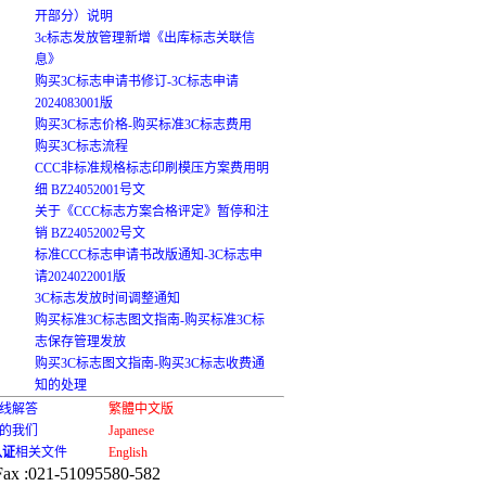
开部分）说明
3c标志发放管理新增《出库标志关联信
息》
购买3C标志申请书修订-3C标志申请
2024083001版
购买3C标志价格-购买标准3C标志费用
购买3C标志流程
CCC非标准规格标志印刷模压方案费用明
细 BZ24052001号文
关于《CCC标志方案合格评定》暂停和注
销 BZ24052002号文
标准CCC标志申请书改版通知-3C标志申
请2024022001版
3C标志发放时间调整通知
购买标准3C标志图文指南-购买标准3C标
志保存管理发放
购买3C标志图文指南-购买3C标志收费通
知的处理
在线解答
繁體中文版
的我们
Japanese
认证
相关文件
English
Fax :021-51095580-582