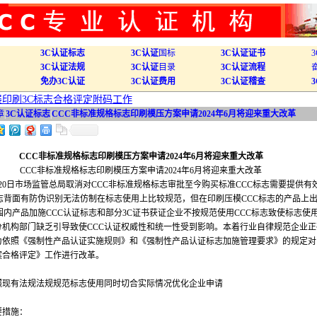
3C认证标志
3C认证
国标
3C认证证书
3C认证法规
3C认证
目录
3C认证流程
免办3C认证
3C认证费用
3C认证稽查
开展印刷3C标志合格评定附码工作
章
|
3C认证标志
|
CCC非标准规格标志印刷模压方案申请2024年6月将迎来重大改革
CCC非标准规格标志印刷模压方案申请2024年6月将迎来重大改革
CCC非标准规格标志印刷模压方案申请2024年6月将迎来重大改革
月20日市场监管总局取消对CCC非标准规格标志审批至今购买标准CCC标志需要提供有效
标志背面有防伪识别无法仿制在标志使用上比较规范，但在印刷压模CCC标志的产品上
围内产品加施CCC认证标志和部分3C证书获证企业不按规范使用CCC标志致使标志使
分机构部门缺乏引导致使CCC认证权威性和统一性受到影响。本着行业自律规范企业正
行为依照《强制性产品认证实施规则》和《强制性产品认证标志加施管理要求》的规定对
案合格评定》工作进行改革。
照现有法规法规规范标志使用同时切合实际情况优化企业申请
要措施：