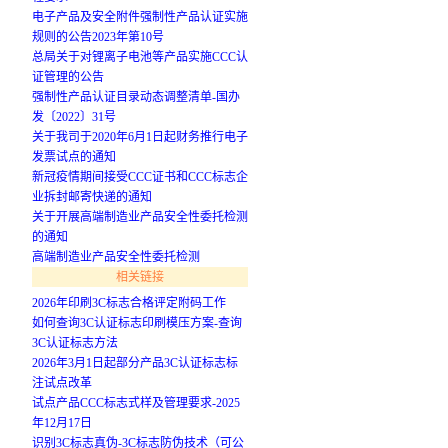
电子产品及安全附件强制性产品认证实施
规则的公告2023年第10号
总局关于对锂离子电池等产品实施CCC认
证管理的公告
强制性产品认证目录动态调整清单-国办
发〔2022〕31号
关于我司于2020年6月1日起财务推行电子
发票试点的通知
新冠疫情期间接受CCC证书和CCC标志企
业拆封邮寄快递的通知
关于开展高端制造业产品安全性委托检测
的通知
高端制造业产品安全性委托检测
相关链接
2026年印刷3C标志合格评定附码工作
如何查询3C认证标志印刷模压方案-查询
3C认证标志方法
2026年3月1日起部分产品3C认证标志标
注试点改革
试点产品CCC标志式样及管理要求-2025
年12月17日
识别3C标志真伪-3C标志防伪技术（可公