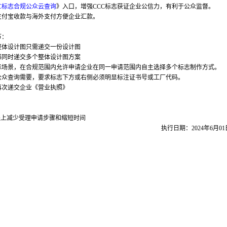
CC标志合规公众云查询
》入口，增强CCC标志获证企业公信力，有利于公众监督。
支付宝收款与海外支付方便企业汇款。
节：
整体设计图只需递交一份设计图
书同时递交多个整体设计图方案
际场景，在合规范围内允许申请企业在同一申请范围内自主选择多个标志制作方式。
公众查询需要，要求标志下方或右侧必须明显标注证书号或工厂代码。
再次递交企业《营业执照》
程上减少受理申请步骤和缩短时间
执行日期：2024年6月0