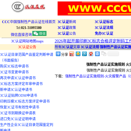
CCC
中国强制性产品认证在线首页
3C认证
新闻
3C认证标志
Tel:
021-51095580
3C认证
政策
3C认证法规
3C认证
公告
免办3C认证
微信直接咨询
2026年起开展印刷3C标志合格评定附码工
3C认证网站地图maps
3C认证公告
所有
3C认证
文章
|
3C认证法规
|
强制性产品认证实施规则
3C认证目录范围产品鉴定判断申请
分享
（书面报告）
强制性产品认证实施规则 火灾报警
购买3C标志申请书
强制性产品认证实施规则 火灾报警
3C证书变更申请书
下载：
强制性产品认证实施规则-火灾报警产品（CNCA
再次申请3C认证申请书
3C标志方案评定年审申请书
新申请3C认证申请书
3C认证贴牌ODM申请书
印刷压模3C标志方案评定申请书
恢复3C证书有效性申请书
3C证书到期换证申请表
进口免3C认证证明申请
生产性企业3C认证目录范围鉴定判
断申请