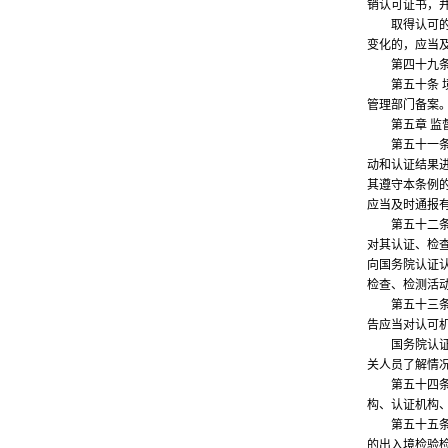
销认可证书，
取得认可的机
变化的，应当
第四十九条 
第五十条 境
管理部门备案
第五章 监
第五十一条 
动和认证结果
其遵守本条例
应当及时通报
第五十二条 
对其认证、检
向国务院认证
检查、检测活
第五十三条 
告应当对认可
国务院认证认
关人员了解情
第五十四条 
构、认证机构
第五十五条 
的出入境检验