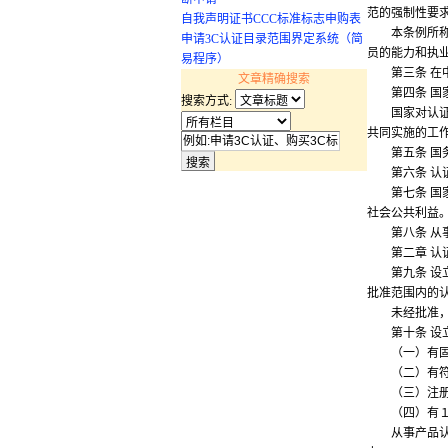
范的强制性要
自我声明证书CCC标准标志申购表
本条例所称认
申请3C认证目录范围界定系统（简
员的能力和执
易程序）
第三条 在中
文章精确搜索
第四条 国家
搜索方式:
国家对认证认
共同实施的工
第五条 国务
第六条 认证
第七条 国家
社会公共利益
第八条 从事
第二章 认
第九条 设立
批准范围内的
未经批准，任
第十条 设立
（一）有固
（二）有符合
（三）注册资
（四）有１０
从事产品认证