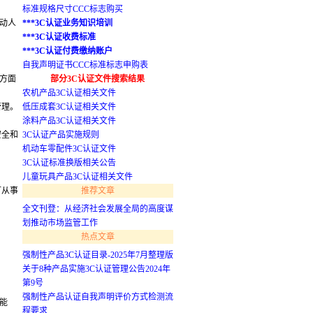
标准规格尺寸CCC标志购买
动人
***3C认证业务知识培训
***3C认证收费标准
***3C认证付费缴纳账户
自我声明证书CCC标准标志申购表
方面
部分3C认证文件搜索结果
农机产品3C认证相关文件
管理。
低压成套3C认证相关文件
涂料产品3C认证相关文件
安全和
3C认证产品实施规则
机动车零配件3C认证文件
3C认证标准换版相关公告
儿童玩具产品3C认证相关文件
可从事
推荐文章
全文刊登：从经济社会发展全局的高度谋
划推动市场监管工作
热点文章
强制性产品3C认证目录-2025年7月整理版
关于8种产品实施3C认证管理公告2024年
第9号
强制性产品认证自我声明评价方式检测流
能
程要求