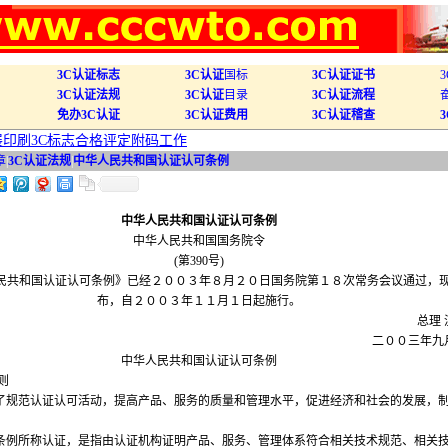
3C认证标志
3C认证
国标
3C认证证书
3C认证法规
3C认证
目录
3C认证流程
免办3C认证
3C认证费用
3C认证稽查
开展印刷3C标志合格评定附码工作
章
|
3C认证法规
|
中华人民共和国认证认可条例
中华人民共和国认证认可条例
中华人民共和国国务院令
(第390号)
和国认证认可条例》已经２００３年８月２０日国务院第１８次常务会议通过，
布，自２００３年１１月１日起施行。
总理
二００三年九
中华人民共和国认证认可条例
则
规范认证认可活动，提高产品、服务的质量和管理水平，促进经济和社会的发展，
例所称认证，是指由认证机构证明产品、服务、管理体系符合相关技术规范、相关