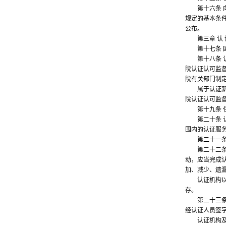
第十六条 向
规定的基本条
公布。
第三章 认 
第十七条 国
第十八条 认
院认证认可监
院有关部门制
属于认证新领
院认证认可监
第十九条 任
第二十条 认
围内的认证服
第二十一条 
第二十二条 
动，应当完成
加、减少、遗
认证机构以及
存。
第二十三条 
经认证人员签
认证机构及其