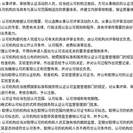
从事评审、审核等认证活动的人员，应当经认可机构注册后，方可从事相应的认证
可机构应当具有与其认可范围相适应的质量体系，并建立内部审核制度，保证质量
认可机构根据认可的需要，可以选聘从事认可评审活动的人员。从事认可评审活动
域公认的专家，熟悉有关法律、行政法规以及认可规则和程序，具有评审所需要的良好
和业务能力。
认可机构委托他人完成与认可有关的具体评审业务的，由认可机构对评审结论负责
认可机构应当公开认可条件、认可程序、收费标准等信息。
认可申请，不得向申请人提出与认可活动无关的要求或者限制条件。
认可机构应当在公布的时间内，按照国家标准和国务院认证认可监督管理部门的规
、检查机构、实验室的评审，作出是否给予认可的决定，并对认可过程作出完整记录，
构应当确保认可的客观公正和完整有效，并对认可结论负责。
向取得认可的认证机构、检查机构、实验室颁发认可证书，并公布取得认可的认证
、实验室名录。
认可机构应当按照国家标准和国务院认证认可监督管理部门的规定，对从事评审、
员进行考核，考核合格的，予以注册。
认可证书应当包括认可范围、认可标准、认可领域和有效期限。
式和认可标志的式样须经国务院认证认可监督管理部门批准。
取得认可的机构应当在取得认可的范围内使用认可证书和认可标志。取得认可的机
和认可标志的，认可机构应当暂停其使用直至撤销认可证书，并予公布。
认可机构应当对取得认可的机构和人员实施有效的跟踪监督，定期对取得认可的机
证其是否持续符合认可条件。取得认可的机构和人员不再符合认可条件的，认可机构应