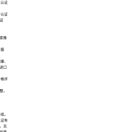
具认证
务认证
证
家推
、服
健康、
进口
合格评
整，
手续。
认证有
、无