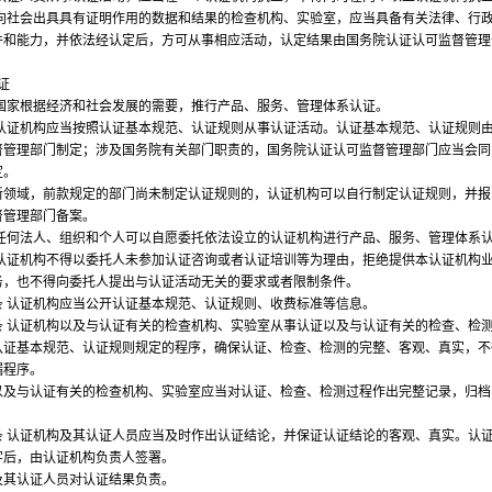
社会出具具有证明作用的数据和结果的检查机构、实验室，应当具备有关法律、行
件和能力，并依法经认定后，方可从事相应活动，认定结果由国务院认证认可监督管理
证
家根据经济和社会发展的需要，推行产品、服务、管理体系认证。
证机构应当按照认证基本规范、认证规则从事认证活动。认证基本规范、认证规则
督管理部门制定；涉及国务院有关部门职责的，国务院认证认可监督管理部门应当会同
定。
域，前款规定的部门尚未制定认证规则的，认证机构可以自行制定认证规则，并报
督管理部门备案。
何法人、组织和个人可以自愿委托依法设立的认证机构进行产品、服务、管理体系
证机构不得以委托人未参加认证咨询或者认证培训等为理由，拒绝提供本认证机构
务，也不得向委托人提出与认证活动无关的要求或者限制条件。
认证机构应当公开认证基本规范、认证规则、收费标准等信息。
认证机构以及与认证有关的检查机构、实验室从事认证以及与认证有关的检查、检
认证基本规范、认证规则规定的程序，确保认证、检查、检测的完整、客观、真实，不
漏程序。
与认证有关的检查机构、实验室应当对认证、检查、检测过程作出完整记录，归档
认证机构及其认证人员应当及时作出认证结论，并保证认证结论的客观、真实。认
字后，由认证机构负责人签署。
认证人员对认证结果负责。