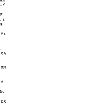
监督
家符
信
、实
原
指定的
证。
及时的
督管理
可活
动。
测能力