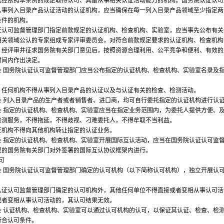
已经依照本条例的规定取得认可、具备从事相关认证活动能力的机构。国务院认证认可
从事列入目录产品认证活动的认证机构，应当确保在每一列入目录产品领域至少指定两
条件的机构。
可监督管理部门指定前款规定的认证机构、检查机构、实验室，应当事先公布有关
相关领域公认的专家组成专家评审委员会，对符合前款规定要求的认证机构、检查机构
；经评审并征求国务院有关部门意见后，按照资源合理利用、公平竞争和便利、有效的
时间内作出决定。
国务院认证认可监督管理部门应当公布指定的认证机构、检查机构、实验室名录及
何机构不得从事列入目录产品的认证以及与认证有关的检查、检测活动。
列入目录产品的生产者或者销售者、进口商，均可自行委托指定的认证机构进行认
指定的认证机构、检查机构、实验室应当在指定业务范围内，为委托人提供方便、
检测服务，不得拖延，不得歧视、刁难委托人，不得牟取不当利益。
构不得向其他机构转让指定的认证业务。
指定的认证机构、检查机构、实验室开展国际互认活动，应当在国务院认证认可监
权的国务院有关部门对外签署的国际互认协议框架内进行。
可
国务院认证认可监督管理部门确定的认可机构（以下简称认可机构），独立开展认
认可监督管理部门确定的认可机构外，其他任何单位不得直接或者变相从事认可活
或者变相从事认可活动的，其认可结果无效。
认证机构、检查机构、实验室可以通过认可机构的认可，以保证其认证、检查、检
符合认可条件。