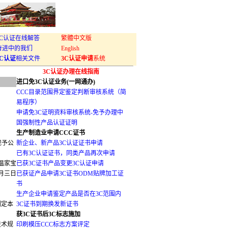
3C认证在线解答
繁體中文版
奋进中的我们
English
3C认证
相关文件
3C认证申请
系统
3C认证办理在线指南
进口免3C认证业务(一网通办)
CCC目录范围界定鉴定判断审核系统（简
易程序）
申请免3C证明资料审核系统-免予办理中
国强制性产品认证证明
生产制造业申请CCC证书
现予公
新企业、新产品3C认证证书申请
已有3C认证证书，同类产品再次申请
 温家宝
已获3C证书产品变更3C认证申请
月三日
已获证产品申请3C证书ODM贴牌加工证
书
生产企业申请鉴定产品是否在3C范围内
制定本
3C证书到期换发新证书
获3C证书后3C标志施加
技术规
印刷模压CCC标志方案评定