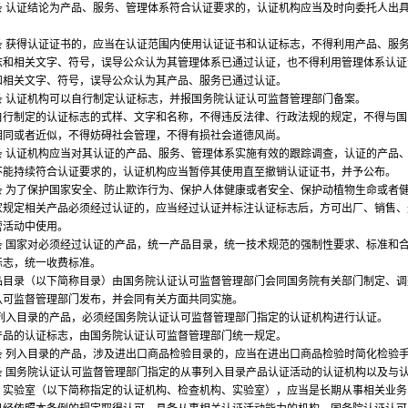
认证结论为产品、服务、管理体系符合认证要求的，认证机构应当及时向委托人出
获得认证证书的，应当在认证范围内使用认证证书和认证标志，不得利用产品、服
志和相关文字、符号，误导公众认为其管理体系已通过认证，也不得利用管理体系认证
和相关文字、符号，误导公众认为其产品、服务已通过认证。
认证机构可以自行制定认证标志，并报国务院认证认可监督管理部门备案。
制定的认证标志的式样、文字和名称，不得违反法律、行政法规的规定，不得与国
相同或者近似，不得妨碍社会管理，不得有损社会道德风尚。
认证机构应当对其认证的产品、服务、管理体系实施有效的跟踪调查，认证的产品
不能持续符合认证要求的，认证机构应当暂停其使用直至撤销认证证书，并予公布。
为了保护国家安全、防止欺诈行为、保护人体健康或者安全、保护动植物生命或者
家规定相关产品必须经过认证的，应当经过认证并标注认证标志后，方可出厂、销售、
营活动中使用。
国家对必须经过认证的产品，统一产品目录，统一技术规范的强制性要求、标准和
标志，统一收费标准。
录（以下简称目录）由国务院认证认可监督管理部门会同国务院有关部门制定、调
认可监督管理部门发布，并会同有关方面共同实施。
入目录的产品，必须经国务院认证认可监督管理部门指定的认证机构进行认证。
的认证标志，由国务院认证认可监督管理部门统一规定。
列入目录的产品，涉及进出口商品检验目录的，应当在进出口商品检验时简化检验
国务院认证认可监督管理部门指定的从事列入目录产品认证活动的认证机构以及与
、实验室（以下简称指定的认证机构、检查机构、实验室），应当是长期从事相关业务