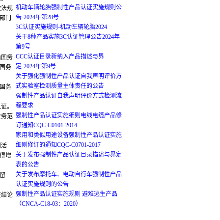
机动车辆轮胎强制性产品认证实施规则公
政法规
告-2024年第28号
部门
3C认证实施规则-机动车辆轮胎2024
关于8种产品实施3C认证管理公告2024年
第9号
CCC认证目录新纳入产品描述与界
由国务
定-2024年第9号
国务
关于强化强制性产品认证自我声明评价方
式实验室检测质量主体责任的公告
国务
强制性产品认证自我声明评价方式检测流
程要求
认证。
强制性产品认证实施细则电线电缆产品修
业务范
订通知CQC-C0101-2014
家用和类似用途设备强制性产品认证实施
细则修订的通知CQC-C0701-2017
测活
关于发布强制性产品认证目录描述与界定
得增
表的公告
关于发布摩托车、电动自行车强制性产品
留
认证实施规则的公告
强制性产品认证实施规则 避难逃生产品
证结论
（CNCA-C18-03：2020）