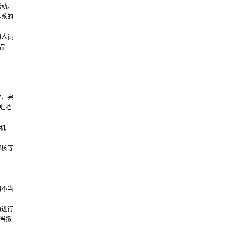
活动。
体系的
的人员
品
。
定，完
归档
机
审核等
构不当
构进行
当撤