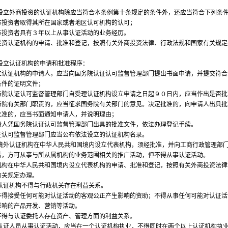
立外商投资的认证机构除应当符合本条例第十条规定的条件外，还应当符合下列条
资者取得其所在国家或者地区认可机构的认可；
资者具有３年以上从事认证活动的业务经历。
认证机构的申请、批准和登记，按照有关外商投资法律、行政法规和国家有关规定
立认证机构的申请和批准程序：
证机构的申请人，应当向国务院认证认可监督管理部门提出书面申请，并提交符合
条件的证明文件；
认证认可监督管理部门自受理认证机构设立申请之日起９０日内，应当作出是否批
务院有关部门职责的，应当征求国务院有关部门的意见。决定批准的，向申请人出具批
批准的，应当书面通知申请人，并说明理由；
凭国务院认证认可监督管理部门出具的批准文件，依法办理登记手续。
可监督管理部门应当公布依法设立的认证机构名录。
外认证机构在中华人民共和国境内设立代表机构，须经批准，并向工商行政管理部
后，方可从事与所从属机构的业务范围相关的推广活动，但不得从事认证活动。
在中华人民共和国境内设立代表机构的申请、批准和登记，按照有关外商投资法律
有关规定办理。
证机构不得与行政机关存在利益关系。
接受任何可能对认证活动的客观公正产生影响的资助；不得从事任何可能对认证活
影响的产品开发、营销等活动。
与认证委托人存在资产、管理方面的利益关系。
证人员从事认证活动，应当在一个认证机构执业，不得同时在两个以上认证机构执