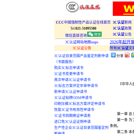
CCC
中国强制性产品认证在线首页
3C认证
新闻
Tel:
021-51095580
3C认证
政策
3C认证
公告
微信直接咨询
2026年起
3C认证网站地图maps
3C认证公告
所有
3C认证
文
3C认证目录范围产品鉴定判断申请
分享
（书面报告）
购买3C标志申请书
3C证书变更申请书
再次申请3C认证申请书
《中华人民共
3C标志方案评定年审申请书
新申请3C认证申请书
3C认证贴牌ODM申请书
印刷压模3C标志方案评定申请书
恢复3C证书有效性申请书
第一章 总 
3C证书到期换证申请表
第一条 为了
进口免3C认证证明申请
条例。
生产性企业3C认证目录范围鉴定判
第二条 本条
断申请