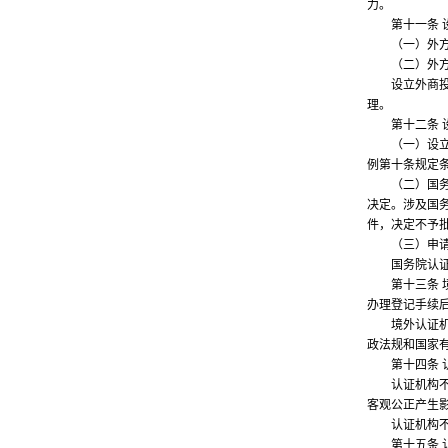
力。
第十一条 设
（一）外方投
（二）外方投
设立外商投资
理。
第十二条 设
（一）设立认
例第十条规定
（二）国务院
决定。涉及国
件，决定不予
（三）申请人
国务院认证认
第十三条 境
办理登记手续
境外认证机构
政法规和国家
第十四条 认
认证机构不得
客观公正产生
认证机构不得
第十五条 认