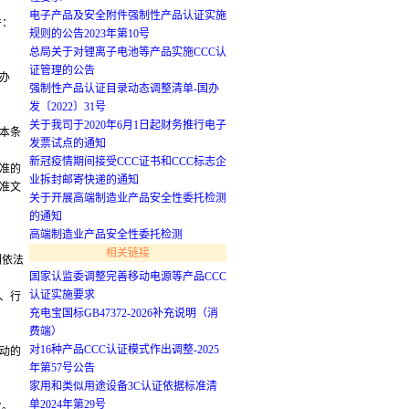
电子产品及安全附件强制性产品认证实施
件：
规则的公告2023年第10号
总局关于对锂离子电池等产品实施CCC认
证管理的公告
办
强制性产品认证目录动态调整清单-国办
发〔2022〕31号
关于我司于2020年6月1日起财务推行电子
本条
发票试点的通知
新冠疫情期间接受CCC证书和CCC标志企
准的
业拆封邮寄快递的通知
准文
关于开展高端制造业产品安全性委托检测
的通知
高端制造业产品安全性委托检测
相关链接
门依法
国家认监委调整完善移动电源等产品CCC
认证实施要求
、行
充电宝国标GB47372-2026补充说明（消
费端）
对16种产品CCC认证模式作出调整-2025
动的
年第57号公告
家用和类似用途设备3C认证依据标准清
单2024年第29号
业。