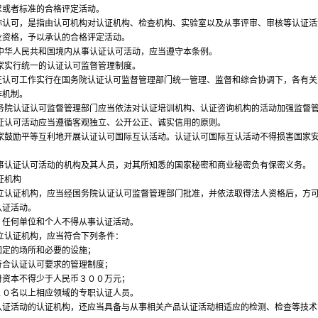
求或者标准的合格评定活动。
可，是指由认可机构对认证机构、检查机构、实验室以及从事评审、审核等认证活
业资格，予以承认的合格评定活动。
华人民共和国境内从事认证认可活动，应当遵守本条例。
实行统一的认证认可监督管理制度。
可工作实行在国务院认证认可监督管理部门统一管理、监督和综合协调下，各有关
作机制。
院认证认可监督管理部门应当依法对认证培训机构、认证咨询机构的活动加强监督
认可活动应当遵循客观独立、公开公正、诚实信用的原则。
鼓励平等互利地开展认证认可国际互认活动。认证认可国际互认活动不得损害国家
。
认证认可活动的机构及其人员，对其所知悉的国家秘密和商业秘密负有保密义务。
证机构
认证机构，应当经国务院认证认可监督管理部门批准，并依法取得法人资格后，方
认证活动。
何单位和个人不得从事认证活动。
认证机构，应当符合下列条件：
定的场所和必要的设施；
认证认可要求的管理制度；
本不得少于人民币３００万元；
名以上相应领域的专职认证人员。
活动的认证机构，还应当具备与从事相关产品认证活动相适应的检测、检查等技术