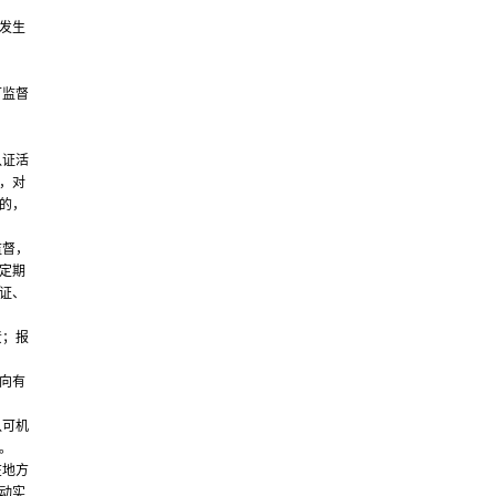
发生
可监督
认证活
，对
的，
监督，
定期
证、
责；报
向有
认可机
。
在地方
动实