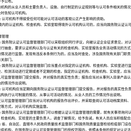
并予公布。
构的从业人员和主要负责人、设施、自行制定的认证规则等与认可条件相关的情况
及时告知认可机构。
认可机构不得接受任何可能对认可活动的客观公正产生影响的资助。
内的认证机构、检查机构、实验室取得境外认可机构认可的，应当向国务院认证认
。
督管理
国务院认证认可监督管理部门可以采取组织同行评议，向被认证企业征求意见，对
进行抽查，要求认证机构以及与认证有关的检查机构、实验室报告业务活动情况的方式
的情况进行监督。发现有违反本条例行为的，应当及时查处，涉及国务院有关部门职责
有关部门。
国务院认证认可监督管理部门应当重点对指定的认证机构、检查机构、实验室进行
查、检测活动进行定期或者不定期的检查。指定的认证机构、检查机构、实验室，应当
认可监督管理部门提交报告，并对报告的真实性负责；报告应当对从事列入目录产品认
动的情况作出说明。
认可机构应当定期向国务院认证认可监督管理部门提交报告，并对报告的真实性负
机构执行认可制度的情况、从事认可活动的情况、从业人员的工作情况作出说明。
可监督管理部门应当对认可机构的报告作出评价，并采取查阅认可活动档案资料、
况等方式，对认可机构实施监督。
国务院认证认可监督管理部门可以根据认证认可监督管理的需要，就有关事项询问
、检查机构、实验室的主要负责人，调查了解情况，给予告诫，有关人员应当积极配合
省、自治区、直辖市人民政府质量技术监督部门和国务院质量监督检验检疫部门设
检疫机构，在国务院认证认可监督管理部门的授权范围内，依照本条例的规定对认证活