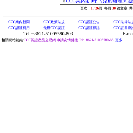
CCC業內新聞:《免於辦理3
頁次：
1
/
26
頁 每頁
30
篇文章 共
CCC業內新聞
CCC政策法規
CCC認証公告
CCC法律法
CCC認証費用
免辦CCC認証
CCC認証標誌
CCC証書查
Tel :+8621-51095580-803
E-mai
相關網站鏈結:
CCC認證產品交易網
申請友情鏈接.Tel:+8621-51095580-85
更多...